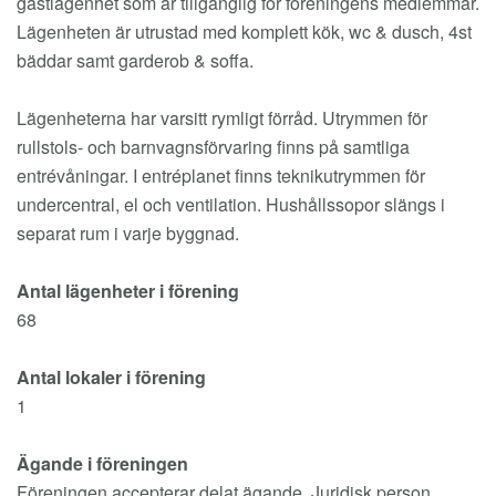
gästlägenhet som är tillgänglig för föreningens medlemmar.
Lägenheten är utrustad med komplett kök, wc & dusch, 4st
bäddar samt garderob & soffa.
Lägenheterna har varsitt rymligt förråd. Utrymmen för
rullstols- och barnvagnsförvaring finns på samtliga
entrévåningar. I entréplanet finns teknikutrymmen för
undercentral, el och ventilation. Hushållssopor slängs i
separat rum i varje byggnad.
Antal lägenheter i förening
68
Antal lokaler i förening
1
Ägande i föreningen
Föreningen accepterar delat ägande. Juridisk person