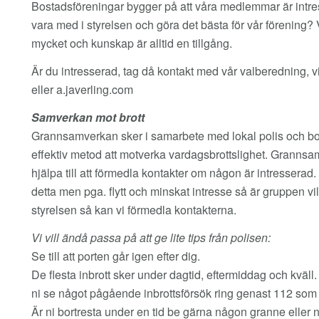
Bostadsföreningar bygger på att våra medlemmar är intres
vara med i styrelsen och göra det bästa för vår förening? 
mycket och kunskap är alltid en tillgång.
Är du intresserad, tag då kontakt med vår valberedning, 
eller a.javerling.com
Samverkan mot brott
Grannsamverkan sker i samarbete med lokal polis och boe
effektiv metod att motverka vardagsbrottslighet. Grannsa
hjälpa till att förmedla kontakter om någon är intresserad
detta men pga. flytt och minskat intresse så är gruppen vil
styrelsen så kan vi förmedla kontakterna.
Vi vill ändå passa på att ge lite tips från polisen:
Se till att porten går igen efter dig.
De flesta inbrott sker under dagtid, eftermiddag och kväll
ni se något pågående inbrottsförsök ring genast 112 som 
Är ni bortresta under en tid be gärna någon granne eller någ