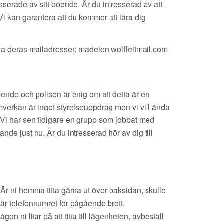
serade av sitt boende. Är du intresserad av att
Vi kan garantera att du kommer att lära dig
via deras mailadresser: madelen.wolffeltmail.com
nde och polisen är enig om att detta är en
mverkan är inget styrelseuppdrag men vi vill ända
. Vi har sen tidigare en grupp som jobbat med
ande just nu. Är du intresserad hör av dig till
. Är ni hemma titta gärna ut över baksidan, skulle
är telefonnumret för pågående brott.
on ni litar på att titta till lägenheten, avbeställ