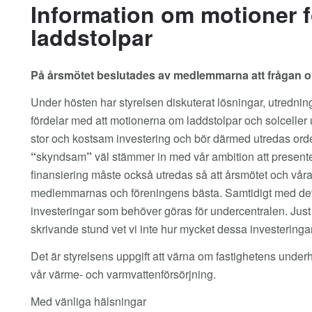
Information om motioner f
laddstolpar
På årsmötet beslutades av medlemmarna att frågan om
Under hösten har styrelsen diskuterat lösningar, utredning
fördelar med att motionerna om laddstolpar och solceller u
stor och kostsam investering och bör därmed utredas orden
“
skyndsam
”
väl stämmer in med vår ambition att presenter
finansiering måste också utredas så att årsmötet och våra
medlemmarnas och föreningens bästa. Samtidigt med detta 
investeringar som behöver göras för undercentralen. Just 
skrivande stund vet vi inte hur mycket dessa investeringa
Det är styrelsens uppgift att värna om fastighetens under
vår värme- och varmvattenförsörjning.
Med vänliga hälsningar