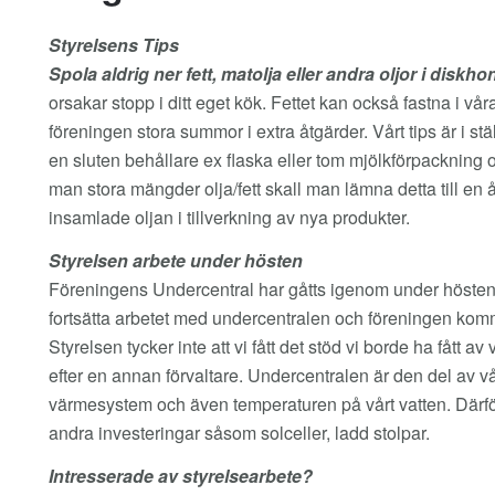
Styrelsens Tips
Spola aldrig ner fett, matolja eller andra oljor i diskho
orsakar stopp i ditt eget kök. Fettet kan också fastna i
föreningen stora summor i extra åtgärder. Vårt tips är i ställ
en sluten behållare ex flaska eller tom mjölkförpackning
man stora mängder olja/fett skall man lämna detta till en
insamlade oljan i tillverkning av nya produkter.
Styrelsen arbete under hösten
Föreningens Undercentral har gåtts igenom under hösten
fortsätta arbetet med undercentralen och föreningen komme
Styrelsen tycker inte att vi fått det stöd vi borde ha fått 
efter en annan förvaltare. Undercentralen är den del av vår
värmesystem och även temperaturen på vårt vatten. Därför
andra investeringar såsom solceller, ladd stolpar.
Intresserade av styrelsearbete?