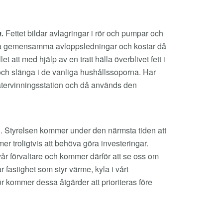
n.
Fettet bildar avlagringar i rör och pumpar och
 våra gemensamma avloppsledningar och kostar då
et att med hjälp av en tratt hälla överblivet fett i
 och slänga i de vanliga hushållssoporna. Har
 återvinningsstation och då används den
. Styrelsen kommer under den närmsta tiden att
r troligtvis att behöva göra investeringar.
av vår förvaltare och kommer därför att se oss om
 fastighet som styr värme, kyla i vårt
 kommer dessa åtgärder att prioriteras före