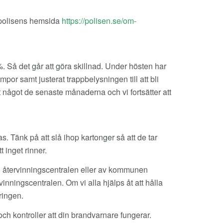
å polisens hemsida
https://polisen.se/om-
 Så det går att göra skillnad. Under hösten har
or samt justerat trappbelysningen till att bli
t något de senaste månaderna och vi fortsätter att
s. Tänk på att slå ihop kartonger så att de tar
 inget rinner.
ll återvinningscentralen eller av kommunen
nningscentralen. Om vi alla hjälps åt att hålla
ringen.
ch kontroller att din brandvarnare fungerar.