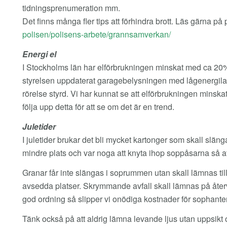
tidningsprenumeration mm.
Det finns många fler tips att förhindra brott. Läs gärna p
polisen/polisens-arbete/grannsamverkan/
Energi el
I Stockholms län har elförbrukningen minskat med ca 20%.
styrelsen uppdaterat garagebelysningen med lågenergilamp
rörelse styrd. Vi har kunnat se att elförbrukningen minska
följa upp detta för att se om det är en trend.
Juletider
I juletider brukar det bli mycket kartonger som skall slänga
mindre plats och var noga att knyta ihop soppåsarna så att
Granar får inte slängas i soprummen utan skall lämnas ti
avsedda platser. Skrymmande avfall skall lämnas på återvi
god ordning så slipper vi onödiga kostnader för sophante
Tänk också på att aldrig lämna levande ljus utan uppsikt o